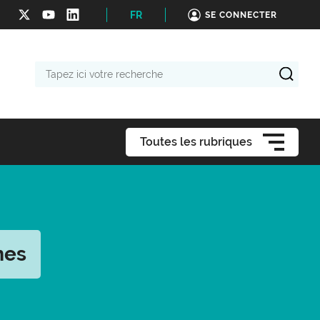
FR
SE CONNECTER
Tapez
ici
votre
recherche
Toutes les rubriques
mes